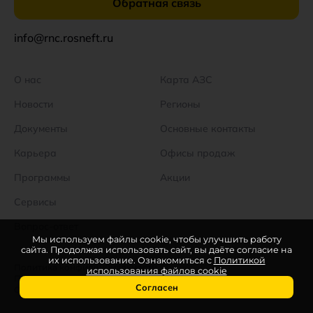
Обратная связь
info@rnc.rosneft.ru
О нас
Карта АЗС
Новости
Регионы
Документы
Основные контакты
Карьера
Офисы продаж
Программы
Акции
Сервисы
Вопрос-ответ
Мы используем файлы cookie, чтобы улучшить работу
сайта. Продолжая использовать сайт, вы даёте согласие на
их использование. Ознакомиться с
Политикой
Политика конфиденциальности
использования файлов cookie
Политика использования файлов cookie
Согласен
Согласие на обработку персональных данных