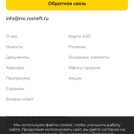
Обратная связь
info@rnc.rosneft.ru
О нас
Карта АЗС
Новости
Регионы
Документы
Основные контакты
Карьера
Офисы продаж
Программы
Акции
Сервисы
Вопрос-ответ
Политика конфиденциальности
Политика использования файлов cookie
Мы используем файлы cookie, чтобы улучшить работу
Согласие на обработку персональных данных
сайта. Продолжая использовать сайт, вы даёте согласие на
их использование. Ознакомиться с
Политикой