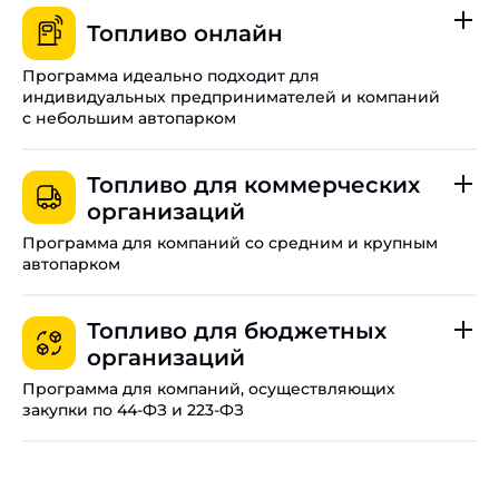
Топливо онлайн
Программа идеально подходит для
индивидуальных предпринимателей и компаний
с небольшим автопарком
До 20 цифровых карт на одну организацию в
Братске.
Топливо для коммерческих
организаций
Оплачивайте топливо даже при отсутствии связи.
Программа для компаний со средним и крупным
Управляйте лимитами, балансом и настройками всех
автопарком
карт в режиме реального времени.
Работайте с НДС и получайте специальные
Программа временно недоступна.
региональные тарифы для Братска.
Топливо для бюджетных
организаций
Свяжите функционал личного кабинета с вашей
внутренней платформой.
Программа для компаний, осуществляющих
закупки по 44-ФЗ и 223-ФЗ
Полный электронный документооборот.
Доступ к тысячам АЗС по всей стране.
Подробные условия
Гарантия качества от компании «Роснефть».