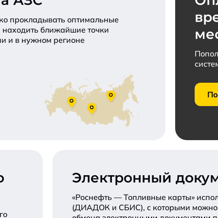
та АЗС
Оп
вр
гко прокладывать оптимальные
и находить ближайшие точки
ме
и и в нужном регионе
Попол
систе
По
о
Электронный доку
«Роснефть — Топливные карты» испо
(ДИАДОК и СБИС), с которыми можно 
го
обмена электронными документами 