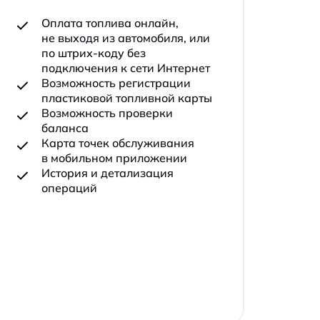
Оплата топлива онлайн,
Удобный ассисте
не выходя из автомобиля, или
предпринимател
по штрих-коду без
автопарков
подключения к сети Интернет
Возможность регистрации
пластиковой топливной карты
Подробнее
Возможность проверки
баланса
Карта точек обслуживания
в мобильном приложении
QR-код для у
История и детализация
операций