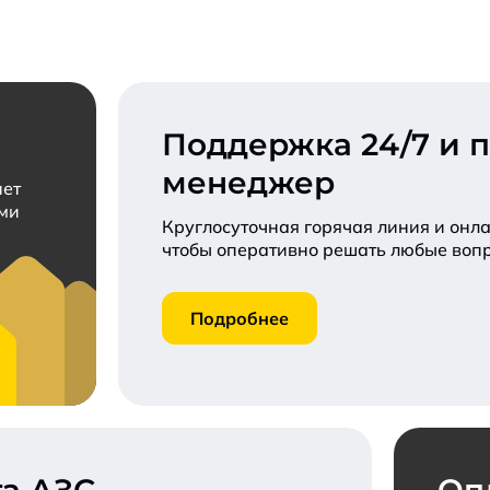
Конкурентные тарифы для бюджетных
Заключить договор
Пригласить к
Запросить коммерческое предложение
Поддержка 24/7 и 
менеджер
нет
ами
Круглосуточная горячая линия и онла
чтобы оперативно решать любые воп
Подробнее