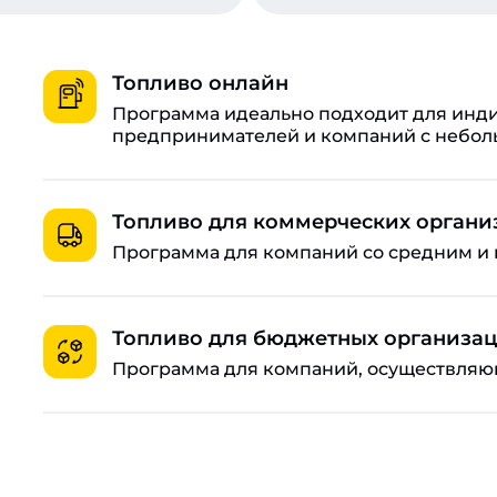
Топливо онлайн
Программа идеально подходит для инд
предпринимателей и компаний с небо
До 20 цифровых карт на одну организ
Топливо для коммерческих орган
Оплачивайте топливо даже при отсутст
Программа для компаний со средним и
Управляйте лимитами, балансом и нас
реального времени.
Работайте с НДС и получайте специал
Калуги.
Топливо для бюджетных организа
Программа временно недоступна.
Программа для компаний, осуществляющ
Свяжите функционал личного кабинета
Полный электронный документооборот
Доступ к тысячам АЗС по всей стране.
Гарантия качества от компании «Росне
Подробные условия