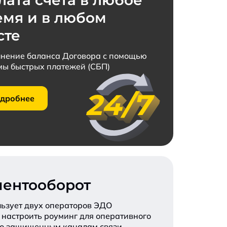
лата счета в любое
емя и в любом
сте
нение баланса Договора с помощью
мы быстрых платежей (СБП)
дробнее
ментооборот
льзует двух операторов ЭДО
настроить роуминг для оперативного
по защищенным каналам связи