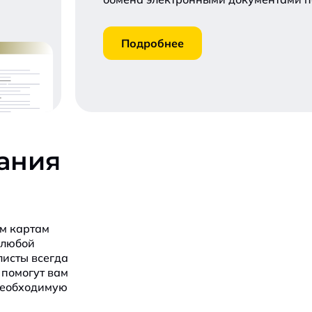
Подробнее
ания
м картам
 любой
листы всегда
 помогут вам
необходимую