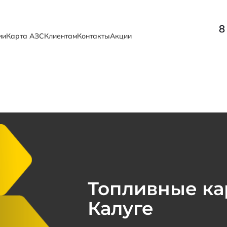
8
ии
Карта АЗС
Клиентам
Контакты
Акции
Топливные ка
Калуге