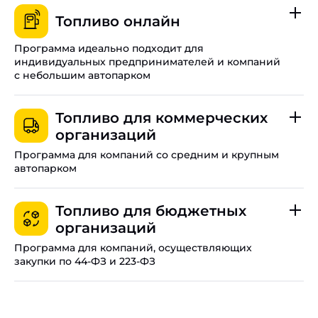
Топливо онлайн
Программа идеально подходит для
индивидуальных предпринимателей и компаний
с небольшим автопарком
До 20 цифровых карт на одну организацию в
Мурманске.
Топливо для коммерческих
организаций
Оплачивайте топливо даже при отсутствии связи.
Программа для компаний со средним и крупным
Управляйте лимитами, балансом и настройками всех
автопарком
карт в режиме реального времени.
Работайте с НДС и получайте специальные
Программа временно недоступна.
региональные тарифы для Мурманска.
Топливо для бюджетных
организаций
Свяжите функционал личного кабинета с вашей
внутренней платформой.
Программа для компаний, осуществляющих
закупки по 44-ФЗ и 223-ФЗ
Полный электронный документооборот.
Доступ к тысячам АЗС по всей стране.
Подробные условия
Гарантия качества от компании «Роснефть».