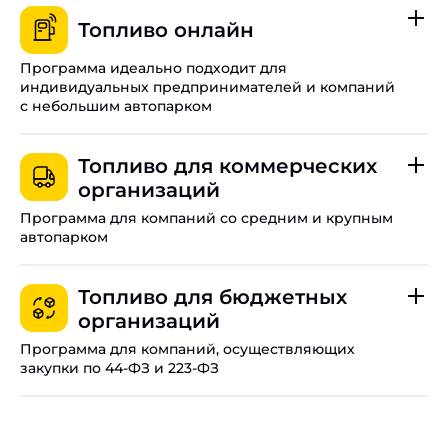
Топливо онлайн
Программа идеально подходит для
индивидуальных предпринимателей и компаний
с небольшим автопарком
До 20 цифровых карт на одну организацию в Орле.
Топливо для коммерческих
Оплачивайте топливо даже при отсутствии связи.
организаций
Управляйте лимитами, балансом и настройками всех
Программа для компаний со средним и крупным
карт в режиме реального времени.
автопарком
Работайте с НДС и получайте специальные
Программа временно недоступна.
региональные тарифы для Орла.
Топливо для бюджетных
организаций
Свяжите функционал личного кабинета с вашей
внутренней платформой.
Программа для компаний, осуществляющих
закупки по 44-ФЗ и 223-ФЗ
Полный электронный документооборот.
Доступ к тысячам АЗС по всей стране.
Подробные условия
Гарантия качества от компании «Роснефть».