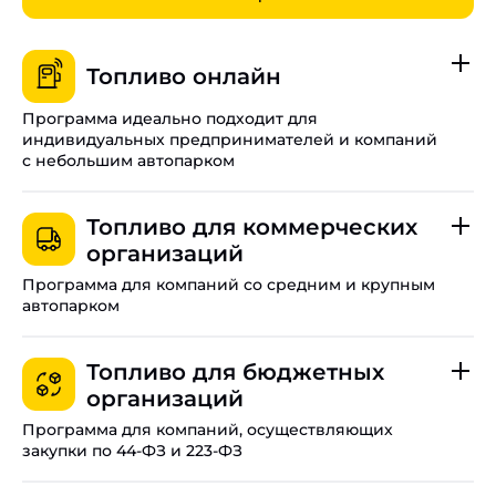
Топливо онлайн
Программа идеально подходит для
индивидуальных предпринимателей и компаний
с небольшим автопарком
До 20 цифровых карт на одну организацию в Санкт-
Петербурге.
Топливо для коммерческих
организаций
Оплачивайте топливо даже при отсутствии связи.
Программа для компаний со средним и крупным
Управляйте лимитами, балансом и настройками всех
автопарком
карт в режиме реального времени.
Работайте с НДС и получайте специальные
Программа временно недоступна.
региональные тарифы для Санкт-Петербурга.
Топливо для бюджетных
организаций
Свяжите функционал личного кабинета с вашей
внутренней платформой.
Программа для компаний, осуществляющих
закупки по 44-ФЗ и 223-ФЗ
Полный электронный документооборот.
Доступ к тысячам АЗС по всей стране.