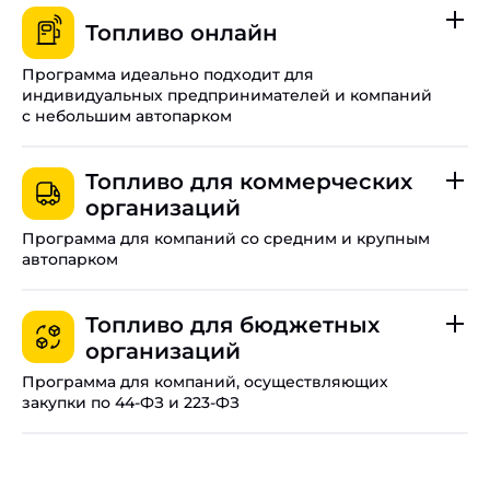
Топливо онлайн
Программа идеально подходит для
индивидуальных предпринимателей и компаний
с небольшим автопарком
До 20 цифровых карт на одну организацию в Уфе.
Топливо для коммерческих
Оплачивайте топливо даже при отсутствии связи.
организаций
Управляйте лимитами, балансом и настройками всех
Программа для компаний со средним и крупным
карт в режиме реального времени.
автопарком
Работайте с НДС и получайте специальные
Программа временно недоступна.
региональные тарифы для Уфы.
Топливо для бюджетных
организаций
Свяжите функционал личного кабинета с вашей
внутренней платформой.
Программа для компаний, осуществляющих
закупки по 44-ФЗ и 223-ФЗ
Полный электронный документооборот.
Доступ к тысячам АЗС по всей стране.
Подробные условия
Гарантия качества от компании «Роснефть».