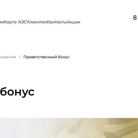
8
ии
Карта АЗС
Клиентам
Контакты
Акции
ложения
Приветственный бонус
бонус