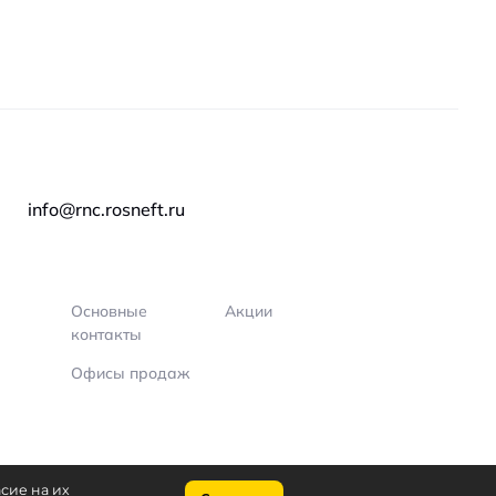
info@rnc.rosneft.ru
Основные
Акции
контакты
Офисы продаж
сие на их